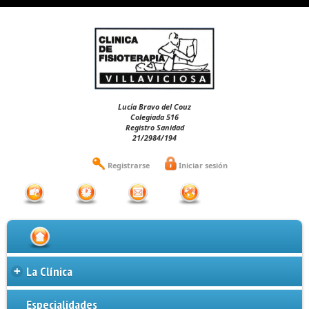
Lucía Bravo del Couz
Colegiada 516
Registro Sanidad
21/2984/194
Registrarse
Iniciar sesión
La Clínica
+
Especialidades